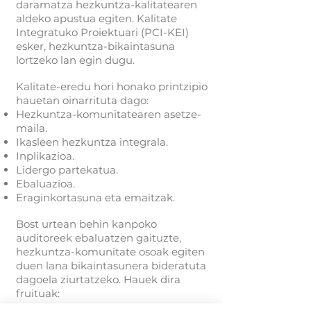
daramatza hezkuntza-kalitatearen
aldeko apustua egiten. Kalitate
Integratuko Proiektuari (PCI-KEI)
esker, hezkuntza-bikaintasuna
lortzeko lan egin dugu.
Kalitate-eredu hori honako printzipio
hauetan oinarrituta dago:
Hezkuntza-komunitatearen asetze-
maila.
Ikasleen hezkuntza integrala.
Inplikazioa.
Lidergo partekatua.
Ebaluazioa.
Eraginkortasuna eta emaitzak.
Bost urtean behin kanpoko
auditoreek ebaluatzen gaituzte,
hezkuntza-komunitate osoak egiten
duen lana bikaintasunera bideratuta
dagoela ziurtatzeko. Hauek dira
fruituak:
2013an jasotako egiaztapena