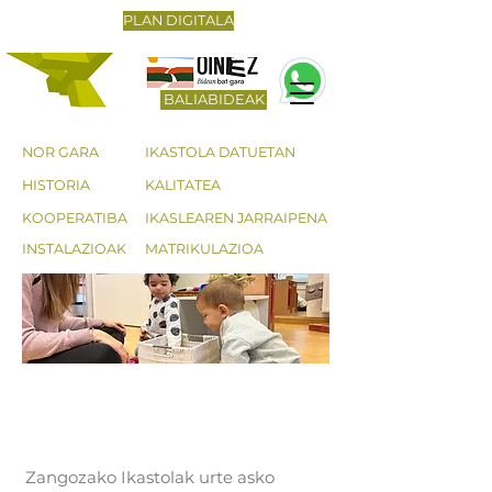
PLAN DIGITALA
BALIABIDEAK
NOR GARA
IKASTOLA DATUETAN
HISTORIA
KALITATEA
KOOPERATIBA
IKASLEAREN JARRAIPENA
INSTALAZIOAK
MATRIKULAZIOA
KALITATEA
Zangozako Ikastolak urte asko