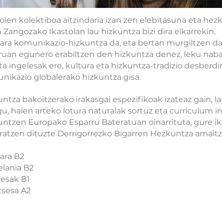
olen kolektiboa aitzindaria izan zen elebitasuna eta hez
Zangozako Ikastolan lau hizkuntza bizi dira elkarrekin.
ara komunikazio-hizkuntza da, eta bertan murgiltzen da
ruan egunero erabiltzen den hizkuntza denez, leku nab
eta ingelesak ere, kultura eta hizkuntza-tradizio desber
nikazio globalerako hizkuntza gisa.
untza bakoitzerako irakasgai espezifikoak izateaz gain, 
u, haien arteko lotura naturalak sortuz eta curriculum i
untzen Europako Esparru Bateratuan oinarrituta, gure i
ratzen dituzte Derrigorrezko Bigarren Hezkuntza amaitz
ara B2
elania B2
lesak B1
tsesa A2