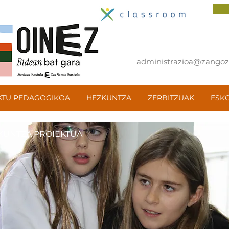
administrazioa@zangoza
KTU PEDAGOGIKOA
HEZKUNTZA
ZERBITZUAK
ESK
KUNTZA PROIEKTUA