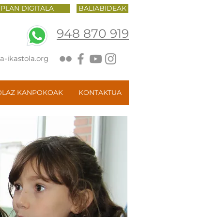
PLAN DIGITALA
BALIABIDEAK
948 870 919
-ikastola.org
OLAZ KANPOKOAK
KONTAKTUA