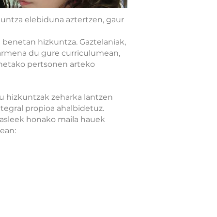
kuntza elebiduna aztertzen, gaur
 benetan hizkuntza. Gaztelaniak,
armena du gure curriculumean,
dinetako pertsonen arteko
lau hizkuntzak zeharka lantzen
ntegral propioa ahalbidetuz.
kasleek honako maila hauek
ean: