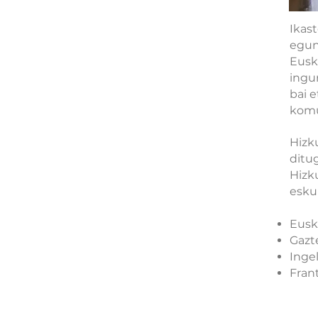
Ikast
egun 
Eusk
ingu
bai 
komu
Hizk
ditug
Hizk
esku
Eusk
Gazt
Inge
Fran