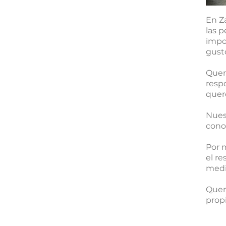
En Z
las 
impo
gust
Quer
respo
quer
Nues
conoc
​Por
el re
medio
Quer
prop
Zangozako ikastola