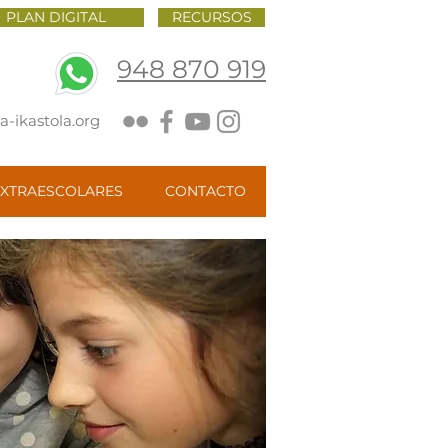
PLAN DIGITAL
RECURSOS
948 870 919
-ikastola.org
XTRAESCOLARES
CONTACTO