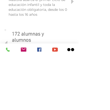
educación infantil y toda la
educación obligatoria, desde los 0
hasta los 16 años
172 alumnas y
alumnos
172 alumnas y alumnos conviven
en Zangozako Ikastola
43 años de trayectoria
43 años formando las futuras
generaciones de Zangozaldea
Zangozako ikastola
Vadoluengo z/g
31400 Nafarroa
Tel
948 870 919
administrazioa@zangoza-ikastola.org