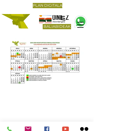
PLAN DIGITALA
BALIABIDEAK
Zangozako ikastola
Vadoluengo z/g
31400 Nafarroa
Tel
948 870 919
administrazioa@zangoza-ikastola.org