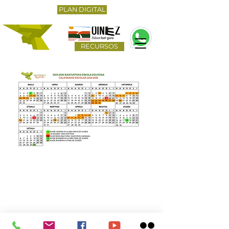
PLAN DIGITAL
RECURSOS
Zangozako ikastola
Vadoluengo z/g
31400 Nafarroa
Tel
948 870 919
administrazioa@zangoza-ikastola.org